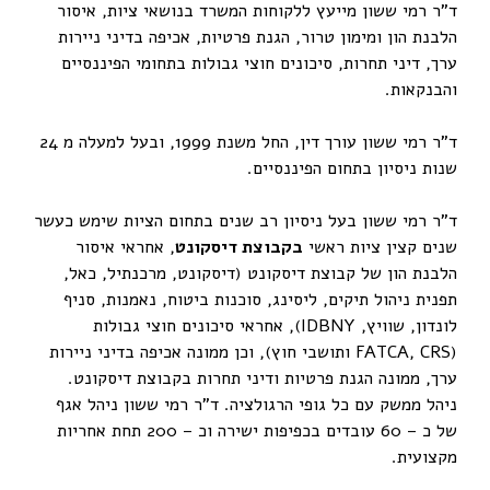
ד"ר רמי ששון מייעץ ללקוחות המשרד בנושאי ציות, איסור
הלבנת הון ומימון טרור, הגנת פרטיות, אכיפה בדיני ניירות
ערך, דיני תחרות, סיכונים חוצי גבולות בתחומי הפיננסיים
והבנקאות.
ד"ר רמי ששון עורך דין, החל משנת 1999, ובעל למעלה מ 24
שנות ניסיון בתחום הפיננסיים.
ד"ר רמי ששון בעל ניסיון רב שנים בתחום הציות שימש כעשר
שנים קצין ציות ראשי
בקבוצת דיסקונט
, אחראי איסור
הלבנת הון של קבוצת דיסקונט (דיסקונט, מרכנתיל, כאל,
תפנית ניהול תיקים, ליסינג, סוכנות ביטוח, נאמנות, סניף
לונדון, שוויץ, IDBNY), אחראי סיכונים חוצי גבולות
(FATCA, CRS ותושבי חוץ), וכן ממונה אכיפה בדיני ניירות
ערך, ממונה הגנת פרטיות ודיני תחרות בקבוצת דיסקונט.
ניהל ממשק עם כל גופי הרגולציה. ד"ר רמי ששון ניהל אגף
של כ – 60 עובדים בכפיפות ישירה וכ – 200 תחת אחריות
מקצועית.