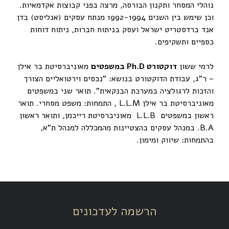
נוהלי המסחר ותקנון הבורסה, מרצה בפני קבוצות אקדמאיות.
וכן שימש בין השנים 1992-1994 מנתח עסקים (אנליסט) בדן
אנד ברדסטריט ישראל ועסק בניתוח חברות, ניתוח דוחות
כספיים ותשקיפים.
לרמי ששון
דוקטורט
Ph.D
במשפטים
מאוניברסיטת בר אילן
– ר"ג, עבודת הדוקטורט בנושא: "נכסים וירטואליים הצורך
והזכות לרגולציה במערכת הבנקאית". תואר שני במשפטים
מאוניברסיטת בר אילן L.L.M , התמחות: משפט מסחרי. תואר
ראשון במשפטים L.L.B מאוניברסיטת רייכמן, ותואר ראשון
B.A. במנהל עסקים בהצטיינות מהמכללה למנהל ת"א,
בהתמחות: שיווק ומימון.
הרשמה לעדכונים