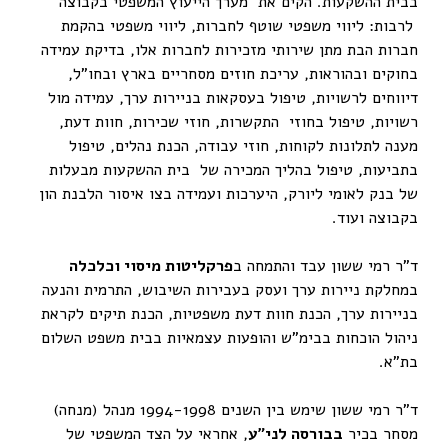
בבית ההשקעות. הקים את מערך הייעוץ המשפטי בקבוצה
לרבות: ליווי משפטי שוטף לחברות, ליווי משפטי בהקמת
חברות הבת מתן שירותי מזכירות לחברות אלו, בדיקת עמידה
בחוקים ובהוראות, עריכת חוזים מסחריים בארץ ובחו"ל,
דיווחים לרשויות, טיפול בעסקאות בניירות ערך, עמידה מול
רשויות, טיפול בחוזי התקשרות, חוזי שכירות, חוות דעת,
מענה לתלונות לקוחות, חוזי עבודה, הכנת נהלים, טיפול
בתביעות, טיפול בהליך המכירה של בית ההשקעות מבעלות
של בנק לאומי ליורק, היערכות ועמידה בצו איסור הלבנת הון
בקבוצה ועוד.
ד"ר רמי ששון עבד והתמחה ב
פרקליטות מיסוי וכלכלה
במחלקת ניירות ערך ועסק בעבירות השיבוש, התרמית והנעה
בניירות ערך, הכנת חוות דעת משפטיות, הכנת תיקים לקראת
ניהול הוכחות בבימ"ש והופעות עצמאיות בבית משפט השלום
בת"א.
ד"ר רמי ששון שימש בין השנים 1994-1998 מנהל (מנחה)
מסחר בכיר
בבורסה לני"ע
, אחראי על הצד המשפטי של