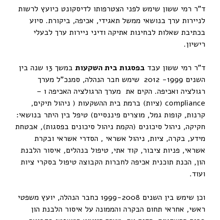
ד"ר רמי ששון שימש לפני הצטרפותו לדיסקונט כיועץ לרשות
לניירות ערך בנושאי ממשל תאגידי, אכיפה, ביקורת. סיוע
בכתיבת שאלות לבחינות אתיקה ודיני ניירות ערך לבעלי
רישיון.
ד"ר רמי ששון עבד
בפסגות בית השקעות
במשך 13 שנה בין
השנים 1999- 2012
שימש חבר הנהלה, סמנכ"ל מערך
רגולציה ואכיפה. הקים את מערך הרגולציה האכיפה ו –
compliance (ציות) ברמת בית ההשקעות ( ניהול תיקים,
קרנות, קופות גמל, מוצרים פיננסיים) טיפל בין היתר בנושאי:
חקיקה, ניהול סיכונים (הקמת ניהול סיכונים בפסגות), אבטחת
מידע, בקרה, ציות, ניהול אשראי , הסדרי אשראי ובקרת
אשראי, פניות ציבור, קוד אתי, טיפול בנהלים, איסור הלבנת
הון, הכנת תוכנית אכיפה לחברות הקבוצה טיפול בסקרי ציות
ועוד.
וכן שימש בין השנים 1999-2008 כחבר הנהלה, יועץ משפטי
ראשי, אחראי תחום הבקרה והממונה על איסור הלבנת הון