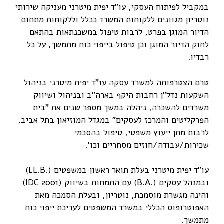
במקביל לפיתוח העסקי, עו"ד יפית מיטרני מעניקה שירותי
נוטריון מגוונים ללקוחות המשרד ככלל וללקוחות מתחום
הדיור המוגן בפרט, לרבות טיפול במשכנתאות בהתאם
לחוק הדיור המוגן וכן טיפול בייפוי כוח מתמשך, על כל
רבדיו.
טרם הצטרפותה למשרד עסקה עו"ד יפית מיטרני בניהול
השקעות נדל"ן רחבות היקף בארה"ב ובניהול ושיווק
משרדים להשכרה, ניהלה במשך מספר שנים את "בית
הפרקליטים והמרכז לעסקים" במגדל המוזיאון בתל אביב,
לרבות מתן ייעוץ משפטי, טיפול בהסכמי
שכירות/עבודה/חוזים מסחריים וכו
'
.
עו"ד יפית מיטרני בעלת תואר ראשון במשפטים (.
LL.B
)
ובמנהל עסקים (.
B.A
) עם התמחות בשיווק (
(IDC 2001
והינה מגשרת מוסמכת, נוטריון, ובעלת הסמכה מאת
האפוטרופוס הכללי במשרד המשפטים לעריכת ייפוי כוח
מתמשך.