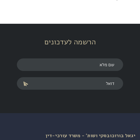
הרשמה לעדכונים
יגאל בורוכובסקי ושות׳ - משרד עורכי-דין