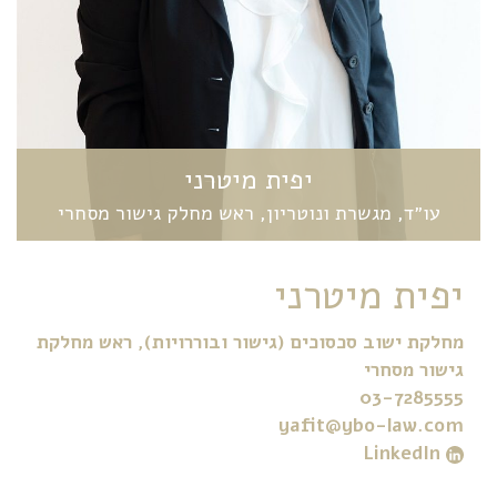
יפית מיטרני
עו״ד, מגשרת ונוטריון, ראש מחלק גישור מסחרי
יפית מיטרני
מחלקת ישוב סכסוכים (גישור ובוררויות)
,
ראש מחלקת
גישור מסחרי
03-7285555
yafit@ybo-law.com
LinkedIn