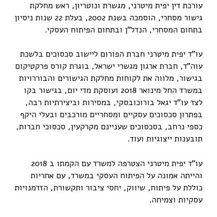
עורכת דין יפית מיטרני, מגשרת ונוטריון, ראש מחלקת
גישור מסחרי, הוסמכה בשנת 2002, בעלת 22 שנות ניסיון
בתחום המסחרי, הנדל"ן ובתחום הפיתוח העסקי
.
עו"ד יפית מיטרני חברת הפורום ליישוב סכסוכים בלשכת
עוה"ד, חברת ארגון מגשרי ישראל, בוגרת קורס פרקטיקום
בגישור, מלווה את לקוחות מחלקת הגישורים והבוררויות
במשרד החל מינואר 2018 ועוסקת מדי יום, בגישור בקו
לצד עו"ד יגאל בורוכובסקי, במסירות וביצירתיות רבה,
בפתרון סכסוכים עסקיים ומסחריים מורכבים ובעלי היקף
כספי נרחב, בסכסוכים שעניינם מקרקעין, סכסוכי חברות,
תובענות ייצוגיות ועוד.
עו"ד יפית מיטרני הצטרפה למשרד עם הקמתו ב 2018
והייתה אמונה על הפיתוח העסקי במשרד, עם אחריות
כוללת על פיתוח, שיווק, יחסי ציבור ותקשורת, הזדמנויות
עסקיות וצמיחה.