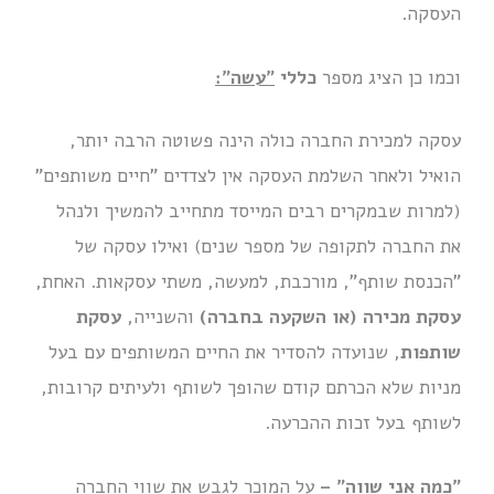
העסקה.
וכמו כן הציג מספר
כללי
"עשה":
עסקה למכירת החברה כולה הינה פשוטה הרבה יותר,
הואיל ולאחר השלמת העסקה אין לצדדים "חיים משותפים"
(למרות שבמקרים רבים המייסד מתחייב להמשיך ולנהל
את החברה לתקופה של מספר שנים) ואילו עסקה של
"הכנסת שותף", מורכבת, למעשה, משתי עסקאות. האחת,
עסקת מכירה (או השקעה בחברה)
והשנייה,
עסקת
שותפות
, שנועדה להסדיר את החיים המשותפים עם בעל
מניות שלא הכרתם קודם שהופך לשותף ולעיתים קרובות,
לשותף בעל זכות ההכרעה.
"כמה אני שווה" –
על המוכר לגבש את שווי החברה