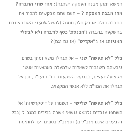
המשא ומתן מבנה העסקה ישתנה):
מהו שווי החברה?
מהו מבנה העסקה ?
– האם אתם מבקשים למכור את
החברה כולה או רק חלק ממנה (למשל 50%)? האם רצונכם
בהשקעה בחברה (
'הכנסת' כסף לחברה ולא לבעלי
המניות
) או ב
"אקזיט"
(או גם וגם)?
כלל "לא תעשה" שני
– אל תנהלו משא ומתן בטרם
גיבשתם תשובות לשאלות שלמעלה באמצעות אנשי
מקצוע/יועצים, כבנקאי השקעות, רו"ח ועו"ד, וכן אל
תנהלו את המו"מ ללא אנשי המקצוע.
כלל "לא תעשה" שלישי
–
תשמרו על דיסקרטיות! אל
תשתפו עובדים (למעט נושאי משרה בכירים כמנכ"ל (ככל
והבעלים אינם מנכ"לים) וסמנכ"ל כספים, עד לחתימת