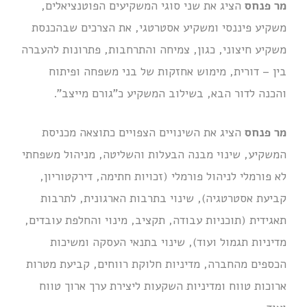
מר פנחס
הציג את שני סוגי המשקיעים הפוטנציאלים,
משקיע פיננסי ומשקיע אסטרטגי, את הצרכים שבהכנסת
משקיע חיצוני, כגון, צמיחה והתרחבות, פתרונות להעברה
בין – דורית, מימוש אחזקות של בני משפחה ופיתוח
והכנה לדור הבא, בשילוב המשקיע כ"גורם מייצב".
מר פנחס
הציג את השינויים הצפויים כתוצאה מכניסת
המשקיע, שינוי מבנה הבעלות והשליטה, מניהול משפחתי
לא פורמלי לניהול פורמלי (זכויות חתימה, דירקטוריון,
קביעת אסטרטגיה), שינוי בתרבות הארגונית, לתרבות
תאגידית (תוכניות עבודה, תקציב, מינוי והחלפת עובדים,
מדיניות תגמול ועוד), שינוי בתנאי העסקה ומשיכות
הכספים מהחברה, מדיניות חלוקת רווחים, קביעת מטרות
ארוכות טווח ומדיניות השקעות ליצירת ערך ארוך טווח