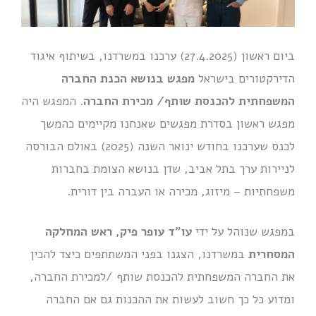
ביום ראשון (27.4.2025) ערכנו במשרדנו, בשיתוף איגוד
הדירקטורים בישראל
מפגש בנושא הכנת החברה
המשפחתית להכנסת שותף/ מכירת החברה
. המפגש היה
מפגש ראשון בסדרת מפגשים שאנחנו מקיימים כהמשך
לכנס שערכנו בחודש ינואר השנה (2025) באולם הבורסה
לניירות ערך בתל אביב, שדן בנושא הצומת בחברות
משפחתיות – מיזוג, מכירה או העברה בין דורית.
במפגש שנוהל על ידי
עו"ד עופר פיק, ראש המחלקה
המסחרית
במשרדנו, הצגנו בפני המשתתפים כיצד להכין
את החברה המשפחתית להכנסת שותף /למכירת החברה,
ומדוע כל כך חשוב לעשות את ההכנות גם אם החברה