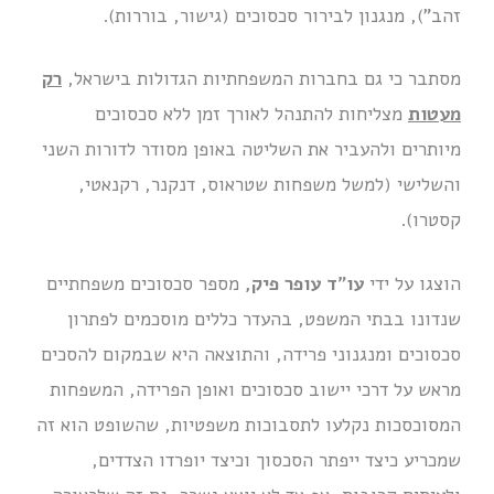
זהב"), מנגנון לבירור סכסוכים (גישור, בוררות).
מסתבר כי גם בחברות המשפחתיות הגדולות בישראל,
רק
מעטות
מצליחות להתנהל לאורך זמן ללא סכסוכים
מיותרים ולהעביר את השליטה באופן מסודר לדורות השני
והשלישי (למשל משפחות שטראוס, דנקנר, רקנאטי,
קסטרו).
הוצגו על ידי
עו"ד עופר פיק,
מספר סכסוכים משפחתיים
שנדונו בבתי המשפט, בהעדר כללים מוסכמים לפתרון
סכסוכים ומנגנוני פרידה, והתוצאה היא שבמקום להסכים
מראש על דרכי יישוב סכסוכים ואופן הפרידה, המשפחות
המסוכסכות נקלעו לתסבוכות משפטיות, שהשופט הוא זה
שמכריע כיצד ייפתר הסכסוך וכיצד יופרדו הצדדים,