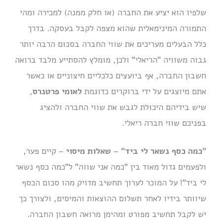
שלפיו הוא יציע את החברה (או חלק ממנה) למכירה ומהי
התמורה המינימאלית שהוא מצפה לקבל בעסקה. בדרך
כלל הבעלים מעריכים את שווי החברה בסכום הרבה יותר
גבוה משוויה "הריאלי" ולכן, מומלץ להסתייע מלבד ברואה
חשבון החברה, אף ביועצים כלכליים חיצוניים או כאשר
אתם מיוצגים על ידי ברוקרים כדוגמת
לאומי פרטנרס
,
שיש בידיהם היכולת לגבש את שווי החברה ולהציג
בפניכם שווי חברה ריאלי.
"כמה כסף נשאר לי ביד"
–
שאלות מיסוי
– קיים פער,
ולפעמים גדול מאוד בין "כמה אני שווה" ל"כמה כסף נשאר
לי ביד"! על המוכר לערוך תחשיב מדויק מהו סכום הכסף
שיוותר בידיו לאחר תשלום ההוצאות והמיסים, ולצורך כך
יש לקבל תחשיב מפורט ומהימן מרואה חשבון החברה.