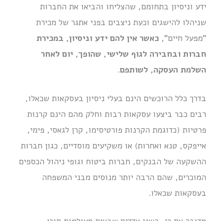
ידע וניסיון בתחומם, שהצליחו והביאו את החברות
שניהלו להישגים וכעת ניצבים בפני אתגר של מכירת
"מפעל חיים",
כאשר אין להם ידע וניסיון, במכירת
חברות ובחבירה לגוף שלישי, שהופך, יום לאחר
השלמת העסקה, לשותפם
.
בדרך כלל הרוכשים הינם בעלי ניסיון בעסקאות שכאלו,
רבים כבר ביצעו עסקאות רבות וחלק מהם הינם קרנות
פרטיות (כדוגמת הקרנות פורטיסימו, קרן לגאסי, פימי,
אייפקס, טנא ואחרות) או משקיעים מוסדיים, כגון חברות
ההשקעה של הבנקים, חברות ביטוח וגופי ניהול הכספים
המוכרים, שהם הרבה יותר מנוסים מבני המשפחה
בעסקאות שכאלו.