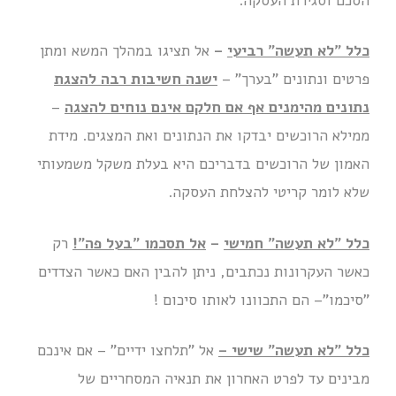
הסכם וסגירת העסקה.
כלל "לא תעשה" רביעי
–
אל תציגו במהלך המשא ומתן
פרטים ונתונים "בערך" –
ישנה חשיבות רבה להצגת
נתונים מהימנים אף אם חלקם אינם נוחים להצגה
–
ממילא הרוכשים יבדקו את הנתונים ואת המצגים. מידת
האמון של הרוכשים בדבריכם היא בעלת משקל משמעותי
שלא לומר קריטי להצלחת העסקה.
כלל "לא תעשה" חמישי
–
אל תסכמו "בעל פה"!
רק
כאשר העקרונות נכתבים, ניתן להבין האם כאשר הצדדים
"סיכמו"– הם התכוונו לאותו סיכום !
כלל "לא תעשה" שישי –
אל "תלחצו ידיים" – אם אינכם
מבינים עד לפרט האחרון את תנאיה המסחריים של