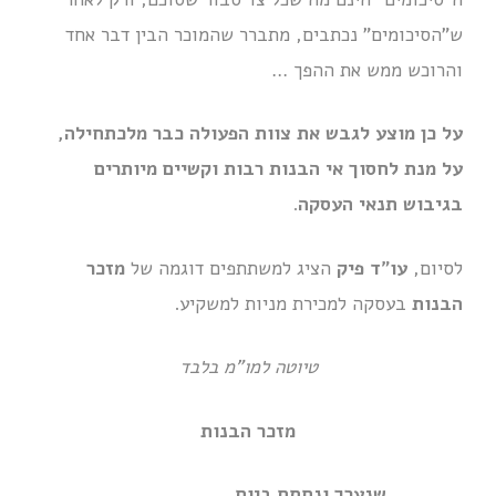
ש"הסיכומים" נכתבים, מתברר שהמוכר הבין דבר אחד
והרוכש ממש את ההפך …
על כן מוצע לגבש את צוות הפעולה כבר מלכתחילה,
על מנת לחסוך אי הבנות רבות וקשיים מיותרים
בגיבוש תנאי העסקה
.
לסיום,
עו"ד פיק
הציג למשתתפים דוגמה של
מזכר
הבנות
בעסקה למכירת מניות למשקיע.
טיוטה למו"מ בלבד
מזכר הבנות
שנערך ונחתם ביום ____________