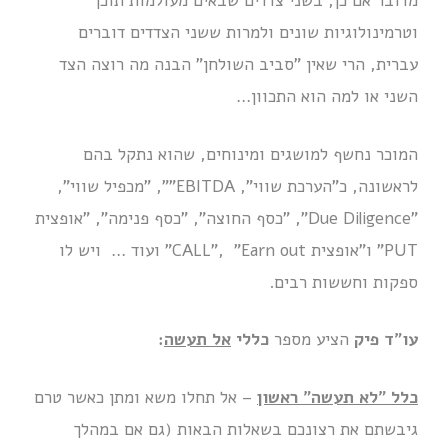
מדובר אם כן, בשני צדדים שבאים מעולמות תוכן
וטרמינולוגיות שונים ולמרות ששני הצדדים דוברים
עברית, הרי שאין "סביב השולחן" הבנה מה רוצה הצד
השני או למה הוא התכוון…
המוכר נחשף למושגים ומינוחים, שהוא נתקל בהם
לראשונה, כ"הערכת שווי", EBITDA"", "מכפיל שווי",
"Due Diligence", "כסף החוצה", "כסף פנימה", "אופצית
PUT" ו"אופצית CALL", "Earn out" ועוד … ויש לו
ספקות וחששות רבים.
עו"ד פיק
הציע מספר
כללי
אל תעשה
:
כלל "לא תעשה" ראשון
– אל תחלו משא ומתן כאשר טרם
גיבשתם את רצונכם בשאלות הבאות (גם אם במהלך