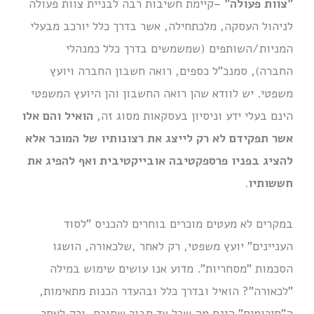
"צוות פעולה"
–קיימת חשיבות רבה לבניית צוות פעולה
לניהול העסקה, מלכתחילה, אשר בדרך כלל יורכב מבעלי
המניות/השותפים (שמשמשים בדרך כלל כמנהלי
החברה), סמנכ"ל כספים, רואה חשבון החברה ויועץ
משפטי. יש לוודא שהן רואה החשבון והן היועץ המשפטי
הינם בעלי ידע וניסיון בעסקאות מסוג זה,
הואיל והם אלו
אשר תפקידם לא רק לייצג את רצונותיו של המוכר אלא
להציג בפניו פרספקטיבה אובייקטיבית ואף להפיג את
חששותיו
.
במקרים לא מעטים מוכרים בוחרים להכניס "לסוד
העניינים" יועץ משפטי, רק לאחר ,שלכאורה, הושגו
הסכמות "מסחריות". מדוע אנו עושים שימוש במילה
"לכאורה"? הואיל ובדרך כלל ובהעדר הכנות מתאימות,
ה"סיכומים" הינם מה שכל צד סבור שסוכם, ורק לאחר