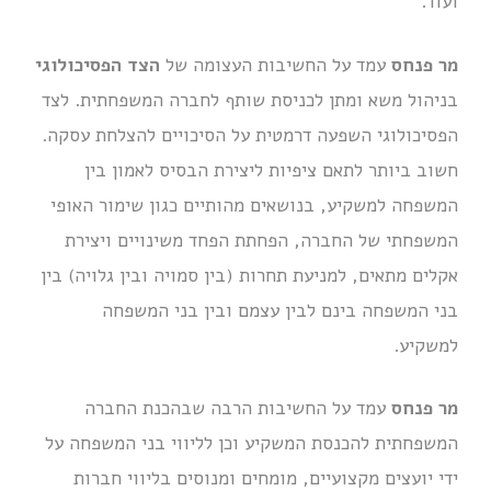
ועוד.
מר פנחס
עמד על החשיבות העצומה של
הצד הפסיכולוגי
בניהול משא ומתן לכניסת שותף לחברה המשפחתית. לצד
הפסיכולוגי השפעה דרמטית על הסיכויים להצלחת עסקה.
חשוב ביותר לתאם ציפיות ליצירת הבסיס לאמון בין
המשפחה למשקיע, בנושאים מהותיים כגון שימור האופי
המשפחתי של החברה, הפחתת הפחד משינויים ויצירת
אקלים מתאים, למניעת תחרות (בין סמויה ובין גלויה) בין
בני המשפחה בינם לבין עצמם ובין בני המשפחה
למשקיע.
מר פנחס
עמד על החשיבות הרבה שבהכנת החברה
המשפחתית להכנסת המשקיע וכן לליווי בני המשפחה על
ידי יועצים מקצועיים, מומחים ומנוסים בליווי חברות