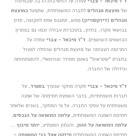
ד"ר מיכאל – צברי
עמדה על החשיבות הרבה שבמיסוד
של
מועצת מנהלים
לחברה המשפחתית, שתפעל
כמועצת
מנהלים (דירקטוריון)
ממש, תתכנס אחת לתקופה, תדון
בנושאי מקרו, בחזון, בתוכניות עבודה וכמו גם בפתרון
הנושאים השוטפים.
ד"ר מיכאל – צברי
עמדה על
התרומה העצומה של מועצת מנהלים שהחלה לפעול
בחברת "שטראוס" באופן מסודר ופורמאלי, להתפתחותה
וגידולה של החברה.
ד"ר מיכאל – צברי
סקרה מחקר שנערך
בספרד
, על
חברות משפחתיות, בדבר השפעת חתימתה של אמנה
משפחתית על עסקי החברה. על פי המחקר, בשנים שלאחר
חתימת האמנה המשפחתית,
עלתה התשואה על הנכסים
,
עלתה התשואה על ההון
, והנתון המפתיע,
יותר מינוף
…
חתימת האמנה המשפחתית
חיזקה אצל בני המשפחה –