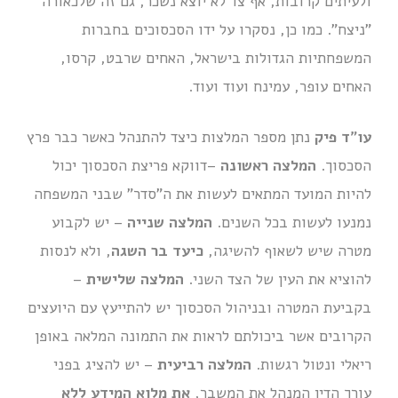
ולעיתים קרובות, אף צד לא יוצא נשכר, גם זה שלכאורה
"ניצח". כמו כן, נסקרו על ידו הסכסוכים בחברות
המשפחתיות הגדולות בישראל, האחים שרבט, קרסו,
האחים עופר, עמינח ועוד ועוד.
עו"ד פיק
נתן מספר המלצות כיצד להתנהל כאשר כבר פרץ
הסכסוך.
המלצה ראשונה
–דווקא פריצת הסכסוך יכול
להיות המועד המתאים לעשות את ה"סדר" שבני המשפחה
נמנעו לעשות בכל השנים.
המלצה שנייה
– יש לקבוע
מטרה שיש לשאוף להשיגה,
כיעד בר השגה
, ולא לנסות
להוציא את העין של הצד השני.
המלצה שלישית
–
בקביעת המטרה ובניהול הסכסוך יש להתייעץ עם היועצים
הקרובים אשר ביכולתם לראות את התמונה המלאה באופן
ריאלי ונטול רגשות.
המלצה רביעית
– יש להציג בפני
עורך הדין המנהל את המשבר,
את מלוא המידע ללא