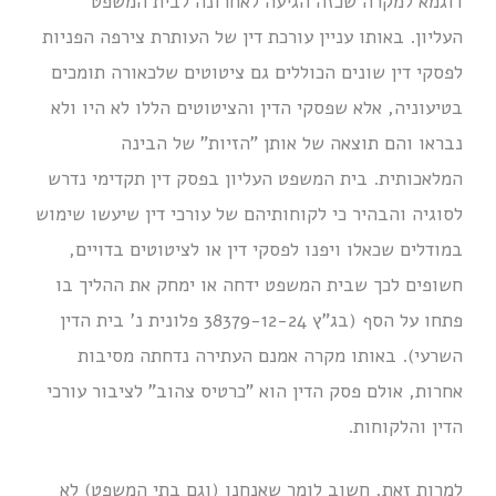
דוגמא למקרה שכזה הגיעה לאחרונה לבית המשפט
העליון. באותו עניין עורכת דין של העותרת צירפה הפניות
לפסקי דין שונים הכוללים גם ציטוטים שלכאורה תומכים
בטיעוניה, אלא שפסקי הדין והציטוטים הללו לא היו ולא
נבראו והם תוצאה של אותן "הזיות" של הבינה
המלאכותית. בית המשפט העליון בפסק דין תקדימי נדרש
לסוגיה והבהיר כי לקוחותיהם של עורכי דין שיעשו שימוש
במודלים שכאלו ויפנו לפסקי דין או לציטוטים בדויים,
חשופים לכך שבית המשפט ידחה או ימחק את ההליך בו
פתחו על הסף (בג"ץ 38379-12-24 פלונית נ' בית הדין
השרעי). באותו מקרה אמנם העתירה נדחתה מסיבות
אחרות, אולם פסק הדין הוא "כרטיס צהוב" לציבור עורכי
הדין והלקוחות.
למרות זאת, חשוב לומר שאנחנו (וגם בתי המשפט) לא