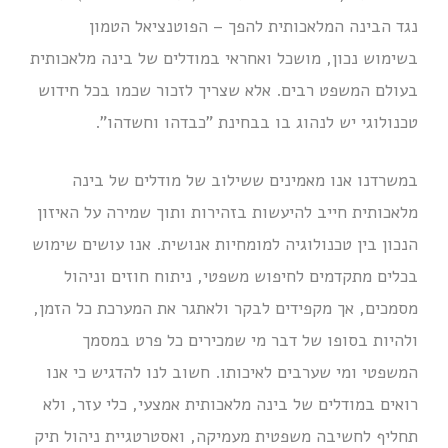
נגד הבינה המלאכותית להפך – הפוטנציאל הטמון
בשימוש נכון, מושכל ואחראי במודלים של בינה מלאכותית
בעולם המשפט רבים. אלא שצריך לזכור שכמו בכל חידוש
טכנולוגי יש לנהוג בו בבחינת "כבדהו וחשדהו".
במשרדנו אנו מאמינים ששילוב של מודלים של בינה
מלאכותית חייב להיעשות בזהירות ותוך שמירה על האיזון
הנכון בין טכנולוגיה למומחיות אנושית. אנו עושים שימוש
בכלים מתקדמים לחיפוש משפטי, ניתוח חוזים וניהול
מסמכים, אך מקפידים לבקר ולאתגר את המערכת כל הזמן,
ולהיות בסופו של דבר מי שמכירים כל פרט במסמך
המשפטי ומי שערבים לאיכותו. חשוב לנו להדגיש כי אנו
רואים במודלים של בינה מלאכותית אמצעי, כלי עזר, ולא
תחליף לחשיבה משפטית מעמיקה, ואסטרטגיית ניהול תיק